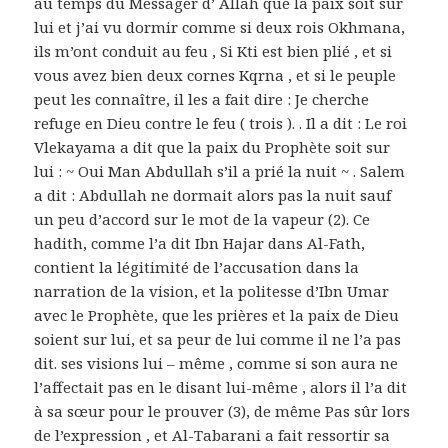
au temps du Messager d’ Allah que la paix soit sur
lui et j’ai vu dormir comme si deux rois Okhmana,
ils m’ont conduit au feu , Si Kti est bien plié , et si
vous avez bien deux cornes Kqrna , et si le peuple
peut les connaître, il les a fait dire : Je cherche
refuge en Dieu contre le feu ( trois ). . Il a dit : Le roi
Vlekayama a dit que la paix du Prophète soit sur
lui : ~ Oui Man Abdullah s’il a prié la nuit ~ . Salem
a dit : Abdullah ne dormait alors pas la nuit sauf
un peu d’accord sur le mot de la vapeur (2). Ce
hadith, comme l’a dit Ibn Hajar dans Al-Fath,
contient la légitimité de l’accusation dans la
narration de la vision, et la politesse d’Ibn Umar
avec le Prophète, que les prières et la paix de Dieu
soient sur lui, et sa peur de lui comme il ne l’a pas
dit. ses visions lui – même , comme si son aura ne
l’affectait pas en le disant lui-même , alors il l’a dit
à sa sœur pour le prouver (3), de même Pas sûr lors
de l’expression , et Al-Tabarani a fait ressortir sa