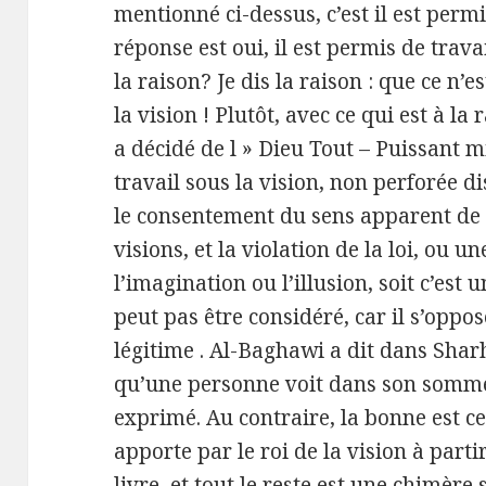
mentionné ci-dessus, c’est il est permi
réponse est oui, il est permis de travail
la raison? Je dis la raison : que ce n
la vision ! Plutôt, avec ce qui est à la
a décidé de l » Dieu Tout – Puissant m
travail sous la vision, non perforée di
le consentement du sens apparent de la
visions, et la violation de la loi, ou une
l’imagination ou l’illusion, soit c’est 
peut pas être considéré, car il s’oppose
légitime . Al-Baghawi a dit dans Shar
qu’une personne voit dans son sommeil
exprimé. Au contraire, la bonne est c
apporte par le roi de la vision à part
livre, et tout le reste est une chimère