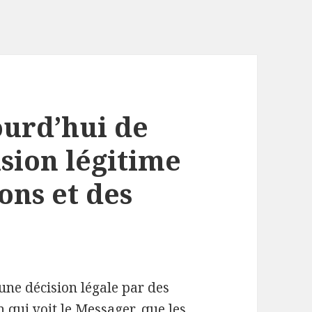
ourd’hui de
sion légitime
ions et des
une décision légale par des
 qui voit le Messager, que les