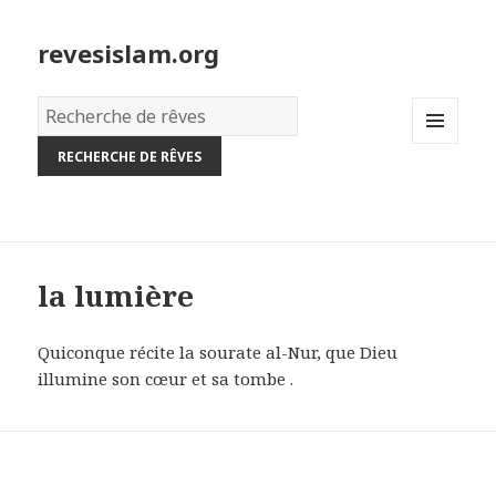
revesislam.org
Dictionnaire
des
MENU
rêves:
AND
WIDGETS
la lumière
Quiconque récite la sourate al-Nur, que Dieu
illumine son cœur et sa tombe .