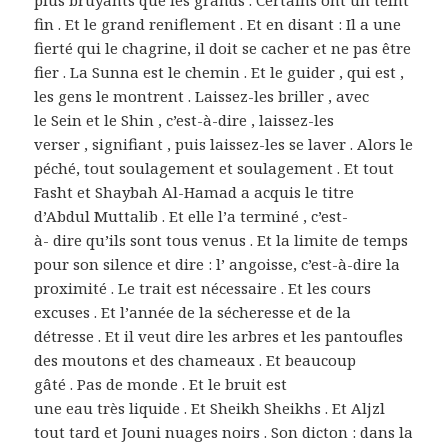
plus bruyants que les grands . Certains ont un teint
fin . Et le grand reniflement . Et en disant : Il a une
fierté qui le chagrine, il doit se cacher et ne pas être
fier . La Sunna est le chemin . Et le guider , qui est ,
les gens le montrent . Laissez-les briller , avec
le Sein et le Shin , c’est-à-dire , laissez-les
verser , signifiant , puis laissez-les se laver . Alors le
péché, tout soulagement et soulagement . Et tout
Fasht et Shaybah Al-Hamad a acquis le titre
d’Abdul Muttalib . Et elle l’a terminé , c’est-
à- dire qu’ils sont tous venus . Et la limite de temps
pour son silence et dire : l’ angoisse, c’est-à-dire la
proximité . Le trait est nécessaire . Et les cours
excuses . Et l’année de la sécheresse et de la
détresse . Et il veut dire les arbres et les pantoufles
des moutons et des chameaux . Et beaucoup
gâté . Pas de monde . Et le bruit est
une eau très liquide . Et Sheikh Sheikhs . Et Aljzl
tout tard et Jouni nuages ​​noirs . Son dicton : dans la