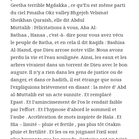
Geetha terrible Mgdakka , ce qu’Eu est même parti
du ciel Pmaiha Okz valley Bhgejeh Velsmat
Sheikhan Quraish, elle dit Abdul
Muttalib : Félicitations à vous, Aba Al-
Bathaa , Hanaa , c’est-à- dire pour vous avez vécu
le peuple de Batha, et en cela il dit Raqifa : Bashisa
Al-Hamd, que Dieu arrose notre ville. Nous avons
perdu la vie et l’eau soulignée. Ainsi, les eaux et les
arbres vivaient dans un torrent de Dieu avec le bon
augure. Il n’y a rien dans les gens de justice ou de
danger, et dans ce hadith, il est étrange que nous
l’expliquions brièvement en disant : la mère d’ Abd
al-Muttalib est un acte sunnite . Et remplacé
Epast . Et l’amincissement de l’os le rendait faible
par l’effort . Et l’hypnose d’abord le sommeil et
l’aube . Accélération de mots inspirée de Hala . Et
Hia – limité – pluie et fertile , pas plus tôt Otakm
pluie et fertilité . Et les os en joignant l’œil sont