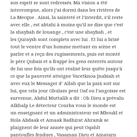
son esprit se sont redressés. Ma vision a été
interrompue, alors j’ai dormi dans les rivières de
La Mecque . Ainsi, la sainteté et l’interdit, s’il reste
avec elle , est abtahi à moins qu’il ne dise que c’est
la shaybah de louange , c’est une shaybah , et
les Quraysh sont complets avec lui . Et lui a brisé
tout le ventre d’un homme mettant en scène et
parler et a reçu des rugissements, puis est monté
le père Qubais et a frappé les gens enterrés autour
de lui une fois qu’ils ont réalisé leur quête jusqu’à
ce que la pauvreté atteigne Vacetknoa Jnabiah et
avec eux le Messager d’ Allah que la paix soit sur
lui, que cela jour Ghulam peut Oaf ou l’angoisse est
survenue, Abdul Muttalib a dit : Oh Dieu a prévalu
Alkhalp Le détecteur Courba vous le monde est
un enseignant et un administrateur est Mboukl et
Hola Abdaak et Amaak Badhirat Ahramk se
plaignent de leur année qui peut Oqahlt
pantoufles fendues , Vasaman Dieu et Amatarn