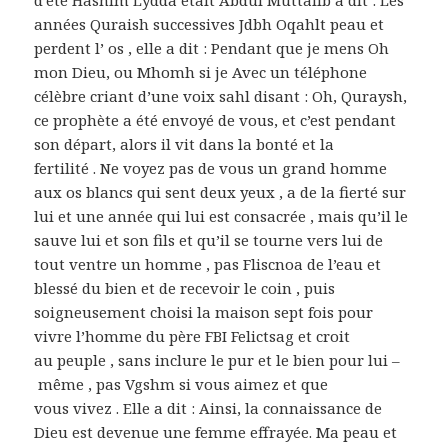
d’été Hashim Lydda était Abdul Muttalib a dit : Les
années Quraish successives Jdbh Oqahlt peau et
perdent l’ os , elle a dit : Pendant que je mens Oh
mon Dieu, ou Mhomh si je Avec un téléphone
célèbre criant d’une voix sahl disant : Oh, Quraysh,
ce prophète a été envoyé de vous, et c’est pendant
son départ, alors il vit dans la bonté et la
fertilité . Ne voyez pas de vous un grand homme
aux os blancs qui sent deux yeux , a de la fierté sur
lui et une année qui lui est consacrée , mais qu’il le
sauve lui et son fils et qu’il se tourne vers lui de
tout ventre un homme , pas Fliscnoa de l’eau et
blessé du bien et de recevoir le coin , puis
soigneusement choisi la maison sept fois pour
vivre l’homme du père FBI Felictsag et croit
au peuple , sans inclure le pur et le bien pour lui –
même , pas Vgshm si vous aimez et que
vous vivez . Elle a dit : Ainsi, la connaissance de
Dieu est devenue une femme effrayée. Ma peau et