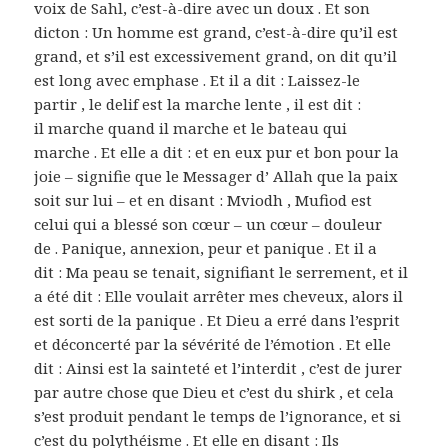
voix de Sahl, c’est-à-dire avec un doux . Et son
dicton : Un homme est grand, c’est-à-dire qu’il est
grand, et s’il est excessivement grand, on dit qu’il
est long avec emphase . Et il a dit : Laissez-le
partir , le delif est la marche lente , il est dit :
il marche quand il marche et le bateau qui
marche . Et elle a dit : et en eux pur et bon pour la
joie – signifie que le Messager d’ Allah que la paix
soit sur lui – et en disant : Mviodh , Mufiod est
celui qui a blessé son cœur – un cœur – douleur
de . Panique, annexion, peur et panique . Et il a
dit : Ma peau se tenait, signifiant le serrement, et il
a été dit : Elle voulait arrêter mes cheveux, alors il
est sorti de la panique . Et Dieu a erré dans l’esprit
et déconcerté par la sévérité de l’émotion . Et elle
dit : Ainsi est la sainteté et l’interdit , c’est de jurer
par autre chose que Dieu et c’est du shirk , et cela
s’est produit pendant le temps de l’ignorance, et si
c’est du polythéisme . Et elle en disant : Ils