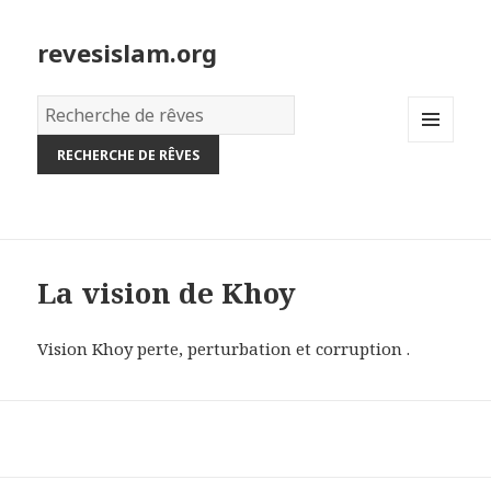
revesislam.org
Dictionnaire
des
MENU
rêves:
AND
WIDGETS
La vision de Khoy
Vision Khoy perte, perturbation et corruption .